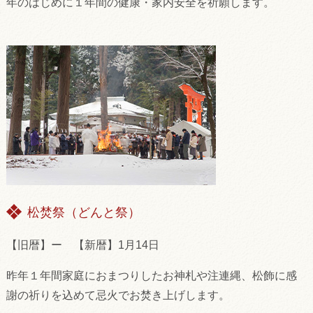
年のはじめに１年間の健康・家内安全を祈願します。
松焚祭（どんと祭）
【旧暦】ー 【新暦】1月14日
昨年１年間家庭におまつりしたお神札や注連縄、松飾に感
謝の祈りを込めて忌火でお焚き上げします。