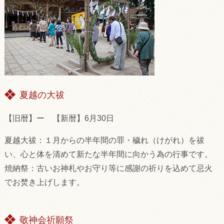
夏越の大祓
【旧暦】ー 【新暦】6月30日
夏越大祓：１月からの半年間の罪・穢れ（けがれ）を祓
い、心と体を清めて新たな半年間に向かう為の行事です。
焼納祭：古いお神札やお守り等に感謝の祈りを込めて忌火
でお焚き上げします。
敬神会祈願祭