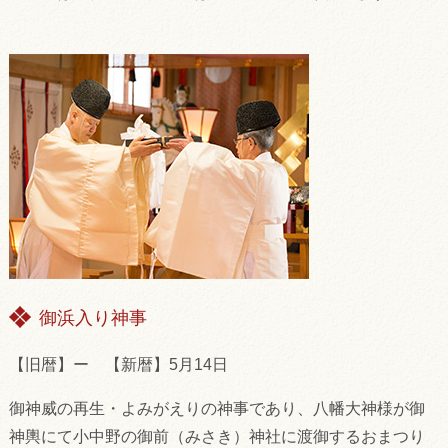
御浜入り神事
【旧暦】ー 【新暦】5月14日
御神威の再生・よみがえりの神事であり、八幡大神様が御
神輿にて小中野の御前（みさき）神社に渡御するおまつり