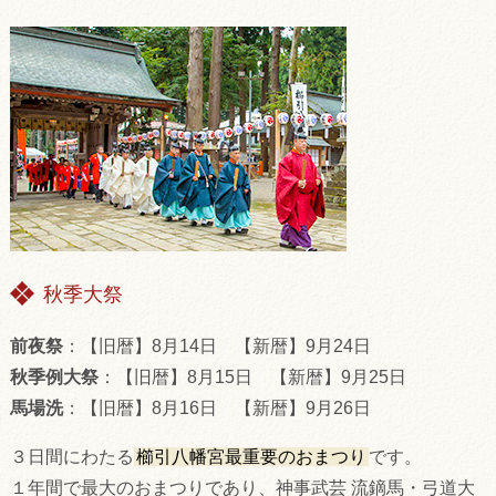
秋季大祭
前夜祭
：【旧暦】8月14日 【新暦】9月24日
秋季例大祭
：【旧暦】8月15日 【新暦】9月25日
馬場洗
：【旧暦】8月16日 【新暦】9月26日
３日間にわたる
櫛引八幡宮最重要のおまつり
です。
１年間で最大のおまつりであり、神事武芸 流鏑馬・弓道大