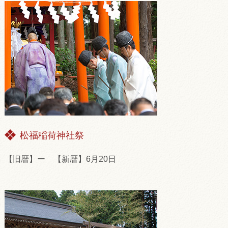
松福稲荷神社祭
【旧暦】ー 【新暦】6月20日