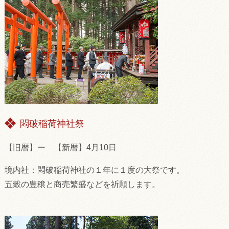
悶破稲荷神社祭
【旧暦】ー 【新暦】4月10日
境内社：悶破稲荷神社の１年に１度の大祭です。
五穀の豊穣と商売繁盛などを祈願します。