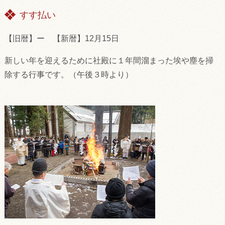
すす払い
【旧暦】ー 【新暦】12月15日
新しい年を迎えるために社殿に１年間溜まった埃や塵を掃
除する行事です。（午後３時より）